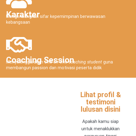
Karakter
Mengenbangkan sifar kepemimpinan berwawasan
kebangsaan
Coaching Session
Menyelenggarakan
One on One coaching student
guna
membangun passion dan motivasi peserta didik
Lihat profil &
testimoni
lulusan disini
Apakah kamu siap
untuk menaklukkan
perguruan tinggi