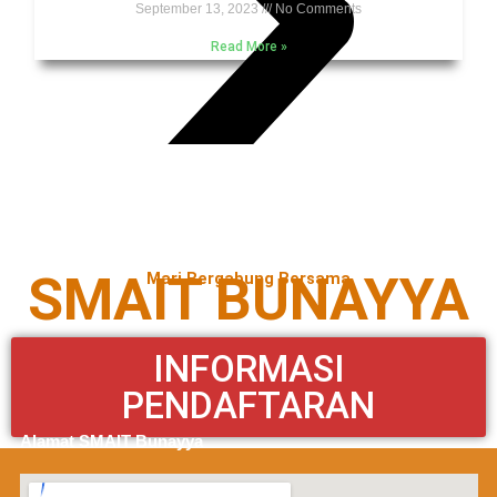
September 13, 2023
No Comments
Read More »
SMAIT BUNAYYA
Mari Bergabung Bersama
INFORMASI
PENDAFTARAN
Alamat SMAIT Bunayya